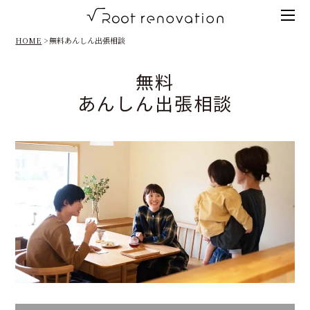
Tog
root
men
HOME
無料あんしん出張相談
renovation
無料
高
あんしん出張相談
知
の
リ
ノ
ベ
ー
シ
ョ
ン