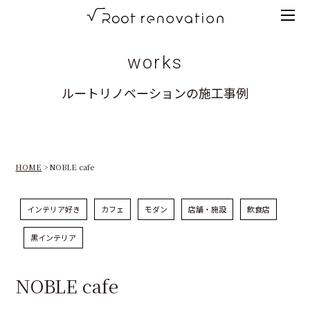
Tog
root
men
renovation
works
高
ルートリノベーションの施工事例
知
の
リ
HOME
NOBLE cafe
ノ
ベ
インテリア好き
カフェ
モダン
店舗・施設
飲食店
ー
黒インテリア
シ
ョ
NOBLE cafe
ン