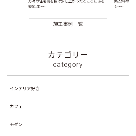
万々の住宅街を抜け少し上がったところにある
築22年のマ
築51年……
シ……
施工事例一覧
カテゴリー
category
インテリア好き
カフェ
モダン