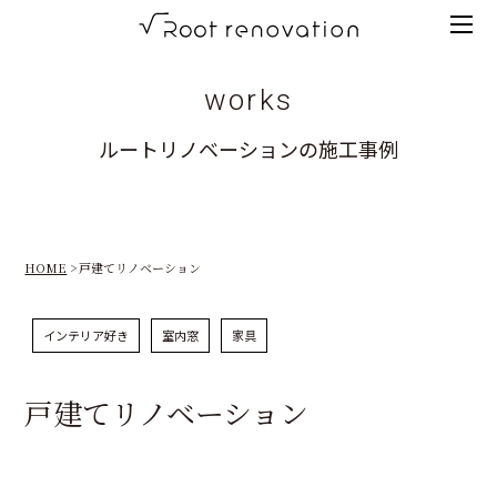
Tog
root
men
renovation
works
高
ルートリノベーションの施工事例
知
の
リ
HOME
戸建てリノベーション
ノ
ベ
インテリア好き
室内窓
家具
ー
シ
戸建てリノベーション
ョ
ン