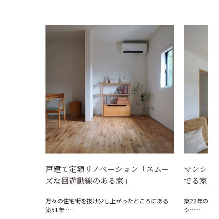
戸建て定額リノベーション「スムー
マンショ
ズな回遊動線のある家」
でる家」
万々の住宅街を抜け少し上がったところにある
築22年のマ
築51年……
シ……