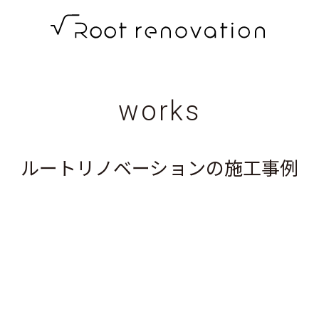
root
renovation
高
works
知
の
ルートリノベーションの施工事例
リ
ノ
ベ
ー
シ
ョ