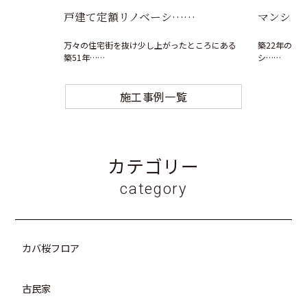
戸建て定額リノベーシ……
マンショ
万々の住宅街を抜け少し上がったところにある
築22年のマ
築51年……
シ……
施工事例一覧
カテゴリー
category
カバ桜フロア
古民家