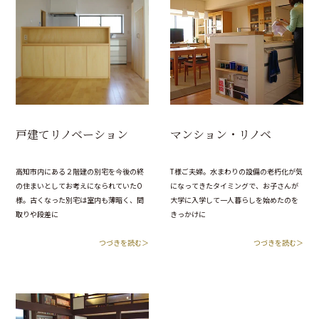
戸建てリノベーション
マンション・リノベ
高知市内にある２階建の別宅を今後の終
T様ご夫婦。水まわりの設備の老朽化が気
の住まいとしてお考えになられていたO
になってきたタイミングで、お子さんが
様。古くなった別宅は室内も薄暗く、間
大学に入学して一人暮らしを始めたのを
取りや段差に
きっかけに
つづきを読む＞
つづきを読む＞