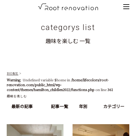
Tog
root
men
renovation
categorys list
高
趣味を楽しむ 一覧
知
の
リ
HOME
ノ
Warning
: Undefined variable $home in
/home/lifecolors/root-
renovation.com/public_html/wp-
ベ
content/themes/hamilton_childlen2022/functions.php
on line
361
趣味を楽しむ
ー
最新の記事
記事一覧
年別
カテゴリー
シ
ョ
ン