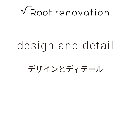
root
renovation
高
design and detail
知
の
デザインとディテール
リ
ノ
ベ
ー
シ
ョ