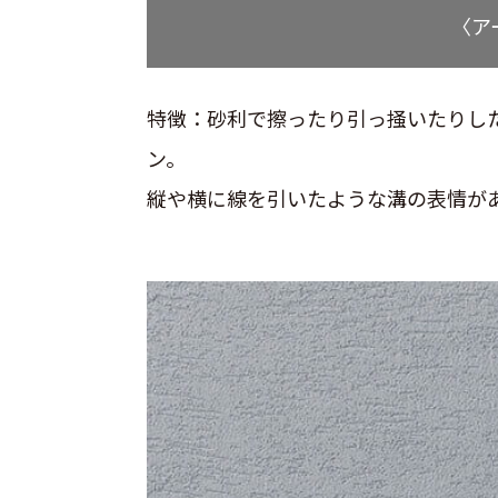
〈ア
特徴：砂利で擦ったり引っ掻いたりし
ン。
縦や横に線を引いたような溝の表情が