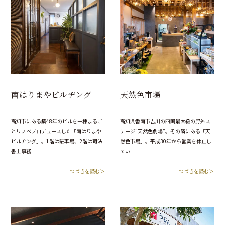
南はりまやビルヂング
天然色市場
高知市にある築48年のビルを一棟まるご
高知県香南市吉川の四国最大級の野外ス
とリノベプロデュースした「南はりまや
テージ"天然色劇場"。その隣にある「天
ビルヂング」。1階は駐車場、2階は司法
然色市場」。平成30年から営業を休止し
書士事務
てい
つづきを読む＞
つづきを読む＞