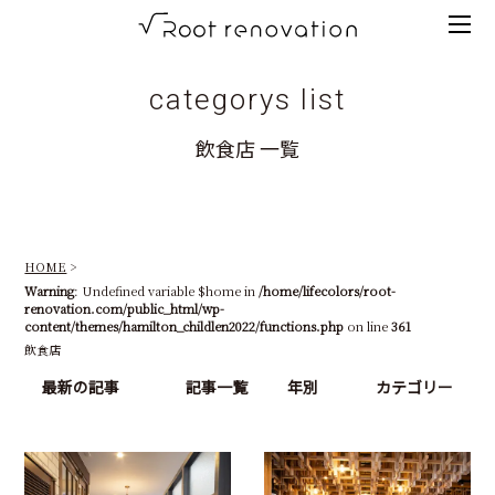
Tog
root
men
renovation
categorys list
高
飲食店 一覧
知
の
リ
HOME
ノ
Warning
: Undefined variable $home in
/home/lifecolors/root-
renovation.com/public_html/wp-
ベ
content/themes/hamilton_childlen2022/functions.php
on line
361
飲食店
ー
最新の記事
記事一覧
年別
カテゴリー
シ
ョ
ン