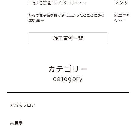
戸建て定額リノベーシ……
マンショ
万々の住宅街を抜け少し上がったところにある
築22年のマ
築51年……
シ……
施工事例一覧
カテゴリー
category
カバ桜フロア
古民家