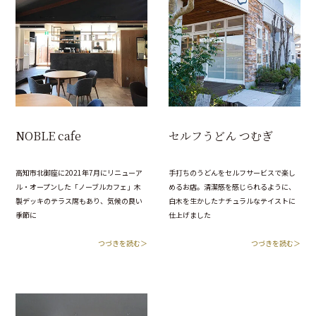
NOBLE cafe
セルフうどん つむぎ
高知市北御座に2021年7月にリニューア
手打ちのうどんをセルフサービスで楽し
ル・オープンした「ノーブルカフェ」木
めるお店。清潔感を感じられるように、
製デッキのテラス席もあり、気候の良い
白木を生かしたナチュラルなテイストに
季節に
仕上げました
つづきを読む＞
つづきを読む＞