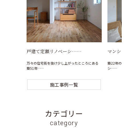
戸建て定額リノベーシ……
マンショ
万々の住宅街を抜け少し上がったところにある
築22年のマ
築51年……
シ……
施工事例一覧
カテゴリー
category