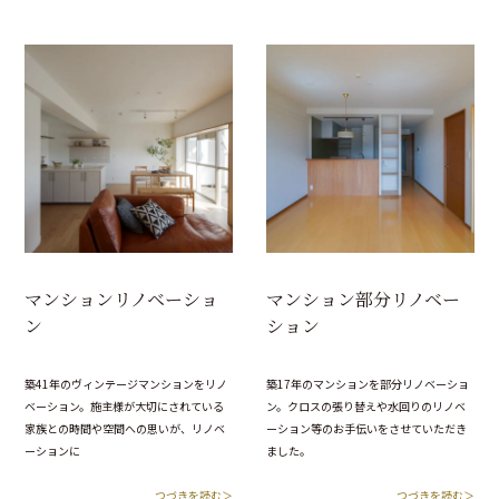
マンションリノベーショ
マンション部分リノベー
ン
ション
築41年のヴィンテージマンションをリノ
築17年のマンションを部分リノベーショ
ベーション。施主様が大切にされている
ン。クロスの張り替えや水回りのリノベ
家族との時間や空間への思いが、リノベ
ーション等のお手伝いをさせていただき
ーションに
ました。
つづきを読む＞
つづきを読む＞