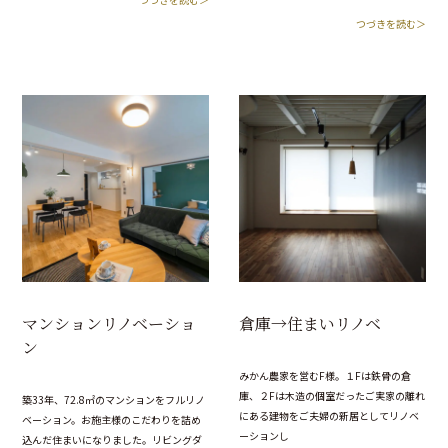
つづきを読む＞
マンションリノベーショ
倉庫→住まいリノベ
ン
みかん農家を営むF様。１Fは鉄骨の倉
庫、２Fは木造の個室だったご実家の離れ
築33年、72.8㎡のマンションをフルリノ
にある建物をご夫婦の新居としてリノベ
ベーション。お施主様のこだわりを詰め
ーションし
込んだ住まいになりました。リビングダ