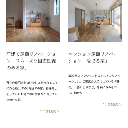
戸建て定額リノベーショ
マンション定額リノベー
ン「スムーズな回遊動線
ション「愛でる家」
のある家」
築22年のマンションをスケルトンリノベ
ーション。ご家族の大切にしている「感
万々の住宅街を抜け少し上がったところ
性」「暮らしやすさ」を共に悩みなが
にある築51年の2階建ての家。物件探し
ら、間取り
をしていたお施主様に弊社が所有してい
た物件を紹
つづきを読む＞
つづきを読む＞