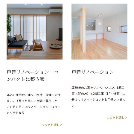
戸建リノベーション「コ
戸建リノベーション
ンパクトに整う家」
築39年のお家をリノベーション。1期工
事（2Fのみ）と2期工事（1F・外部）に
郊外の住宅地に建つ、木造二階建ての住
分けてリノベーションをお手伝いさせて
まい。「整った美しい空間で暮らした
い
い」その思いはリノベーションによって
カタチとなり
つづきを読む＞
つづきを読む＞