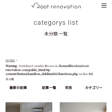
Tog
root
men
renovation
categorys list
高
未分類 一覧
知
の
リ
HOME
ノ
Warning
: Undefined variable $home in
/home/lifecolors/root-
renovation.com/public_html/wp-
ベ
content/themes/hamilton_childlen2022/functions.php
on line
361
未分類
ー
最新の記事
記事一覧
年別
カテゴリー
シ
ョ
ン